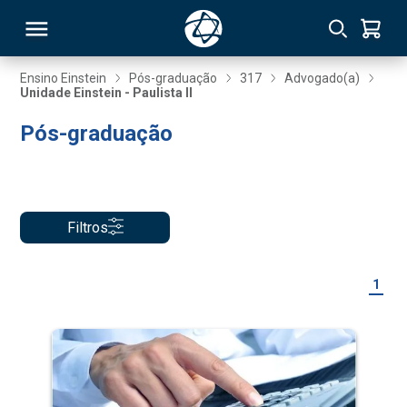
Ensino Einstein
Pós-graduação
317
Advogado(a)
Unidade Einstein - Paulista II
RSO
Pós-graduação
TIVAS
S
IN
Filtros
ONAL
1
 MBA
NTRO