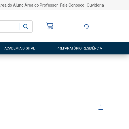
rea do Aluno
Área do Professor
Fale Conosco
Ouvidoria
Bem-vindo
(a)
Entre ou Cadastre-
se
ACADEMIA DIGITAL
PREPARATÓRIO RESIDÊNCIA
1