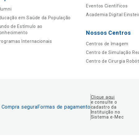
Eventos Científicos
lumni
Academia Digital Einstei
ducação em Saúde da População
undo de Estímulo ao
Nossos Centros
onhecimento
rogramas Internacionais
Centros de Imagem
Centro de Simulação Rea
Centro de Cirurgia Robót
Clique aqui
e consulte o
Compra segura
Formas de pagamento
cadastro da
Instituição no
Sistema e-Mec