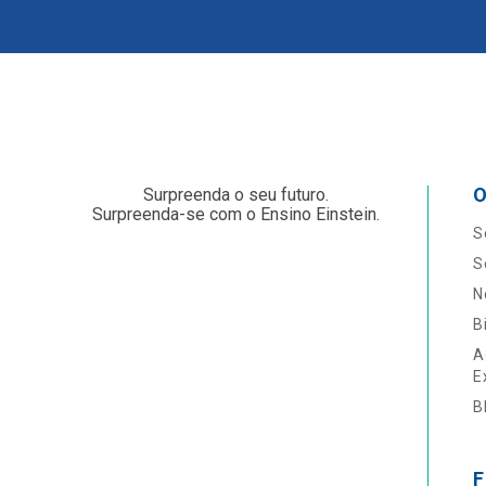
O
Surpreenda o seu futuro.
Surpreenda-se com o Ensino Einstein.
S
S
N
B
A
E
B
F