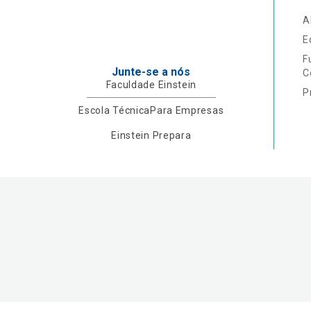
A
E
F
Junte-se a nós
C
Faculdade Einstein
P
Escola Técnica
Para Empresas
Einstein Prepara