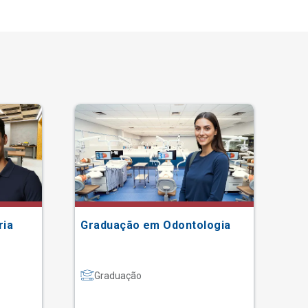
ria
Graduação em Odontologia
Gr
Graduação