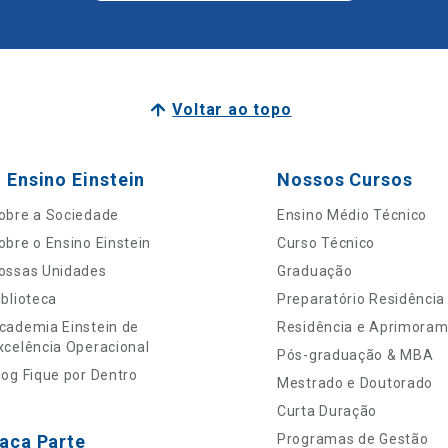
Voltar ao topo
 Ensino Einstein
Nossos Cursos
obre a Sociedade
Ensino Médio Técnico
obre o Ensino Einstein
Curso Técnico
ossas Unidades
Graduação
iblioteca
Preparatório Residência
cademia Einstein de
Residência e Aprimora
xcelência Operacional
Pós-graduação & MBA
log Fique por Dentro
Mestrado e Doutorado
Curta Duração
aça Parte
Programas de Gestão