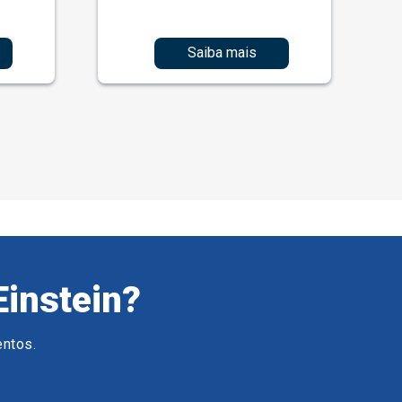
Saiba mais
Einstein?
entos.