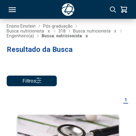
Ensino Einstein
Pós-graduação
Busca: nutricionista
x
318
Busca: nutricionista
x
Engenheiro(a)
Busca: nutricionista
x
RSO
Resultado da Busca
TIVAS
S
IN
Filtros
ONAL
1
 MBA
NTRO