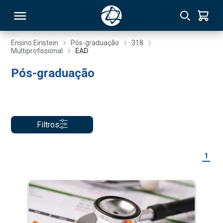
Ensino Einstein
Pós-graduação
318
Multiprofissional
EAD
RSO
Pós-graduação
TIVAS
S
IN
Filtros
ONAL
1
 MBA
NTRO