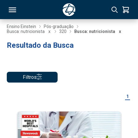
Ensino Einstein
Pós-graduação
Busca: nutricionista
x
320
Busca: nutricionista
x
RSO
Resultado da Busca
TIVAS
S
IN
Filtros
ONAL
1
 MBA
NTRO