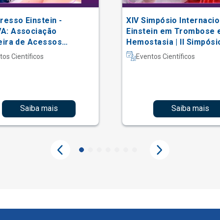
resso Einstein -
XIV Simpósio Internacio
A: Associação
Einstein em Trombose 
eira de Acessos
Hemostasia | II Simpósi
lares
Hematologia Laboratori
tos Científicos
Eventos Científicos
Saiba mais
Saiba mais