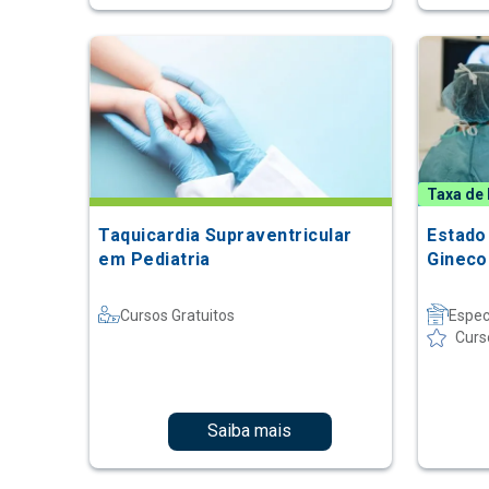
Taxa de 
Taquicardia Supraventricular
Estado
em Pediatria
Gineco
Cursos Gratuitos
Espec
Curs
Saiba mais