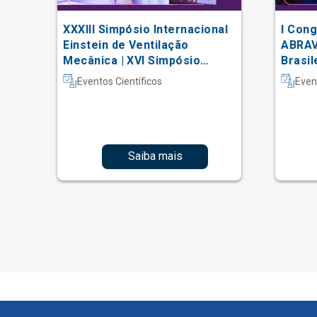
XXXIII Simpósio Internacional
I Cong
 do
Einstein de Ventilação
ABRAV
Mecânica | XVI Simpósio
Brasil
Internacional Einstein de
Vascu
Eventos Científicos
Even
Fisioterapia em Terapia
Intensiva
Saiba mais