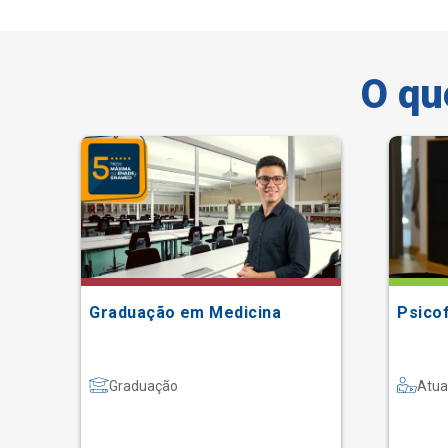
O qu
Graduação em Medicina
Psico
Graduação
Atua