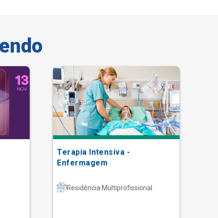
vendo
Terapia Intensiva -
Gr
Enfermagem
Residência Multiprofissional