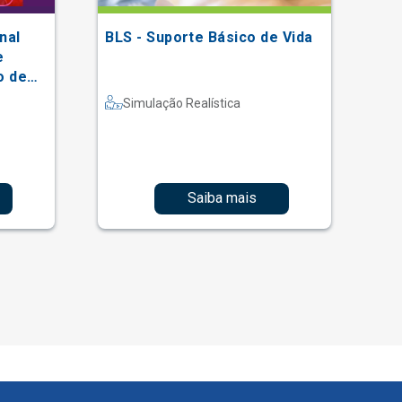
nal
BLS - Suporte Básico de Vida
II
e
En
o de
He
al
(S
Simulação Realística
Saiba mais