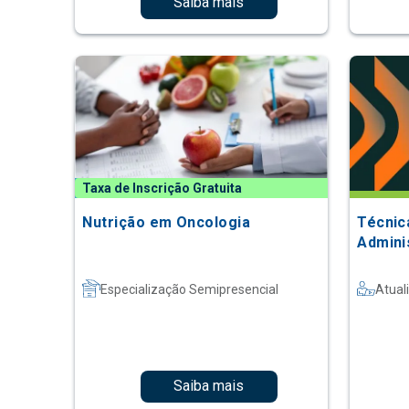
Saiba mais
Taxa de Inscrição Gratuita
Nutrição em Oncologia
Técnic
Admini
Especialização Semipresencial
Atual
Saiba mais