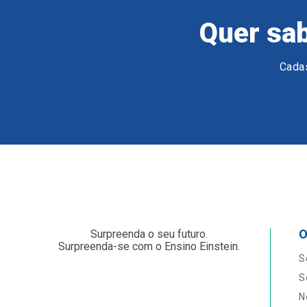
Quer sab
Cadas
O
Surpreenda o seu futuro.
Surpreenda-se com o Ensino Einstein.
S
S
N