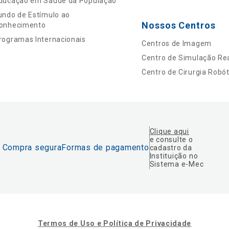
ducação em Saúde da População
undo de Estímulo ao
Nossos Centros
onhecimento
rogramas Internacionais
Centros de Imagem
Centro de Simulação Rea
Centro de Cirurgia Robót
Clique aqui
e consulte o
Compra segura
Formas de pagamento
cadastro da
Instituição no
Sistema e-Mec
Termos de Uso e Política de Privacidade