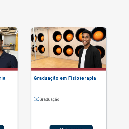
ria
Graduação em Fisioterapia
Gr
Graduação