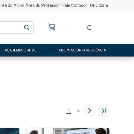
rea do Aluno
Área do Professor
Fale Conosco
Ouvidoria
Bem-vindo
(a)
Entre ou Cadastre-
se
ACADEMIA DIGITAL
PREPARATÓRIO RESIDÊNCIA
1
2