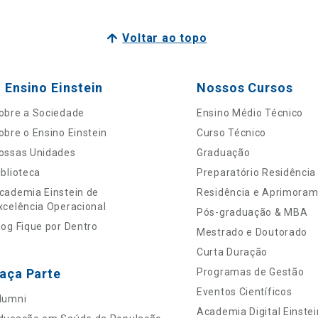
Voltar ao topo
 Ensino Einstein
Nossos Cursos
obre a Sociedade
Ensino Médio Técnico
obre o Ensino Einstein
Curso Técnico
ossas Unidades
Graduação
iblioteca
Preparatório Residência
cademia Einstein de
Residência e Aprimora
xcelência Operacional
Pós-graduação & MBA
log Fique por Dentro
Mestrado e Doutorado
Curta Duração
aça Parte
Programas de Gestão
Eventos Científicos
lumni
Academia Digital Einstei