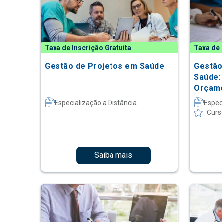
Taxa de Inscrição Gratuita
Taxa de 
Gestão de Projetos em Saúde
Gestão
Saúde:
Orçame
Especialização a Distância
Espec
Curs
Saiba mais