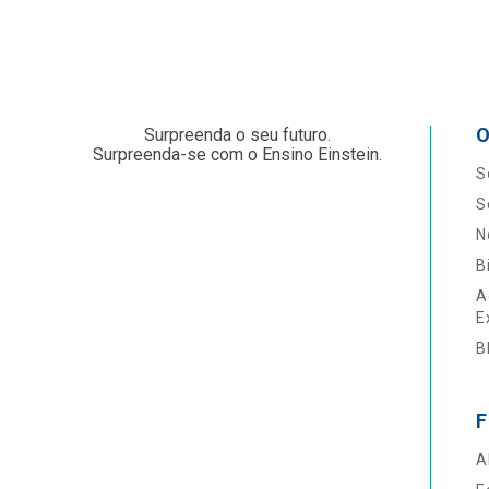
O
Surpreenda o seu futuro.
Surpreenda-se com o Ensino Einstein.
S
S
N
B
A
E
B
F
A