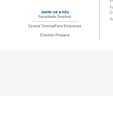
E
F
Junte-se a nós
C
Faculdade Einstein
P
Escola Técnica
Para Empresas
Einstein Prepara