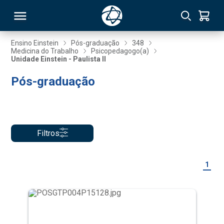
Ensino Einstein
Pós-graduação
348
Medicina do Trabalho
Psicopedagogo(a)
Unidade Einstein - Paulista II
RSO
Pós-graduação
TIVAS
S
IN
Filtros
ONAL
1
 MBA
NTRO