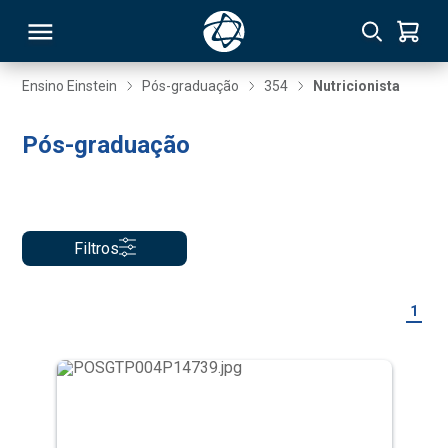
Ensino Einstein
Pós-graduação
354
Nutricionista
RSO
Pós-graduação
TIVAS
S
IN
Filtros
ONAL
1
 MBA
NTRO