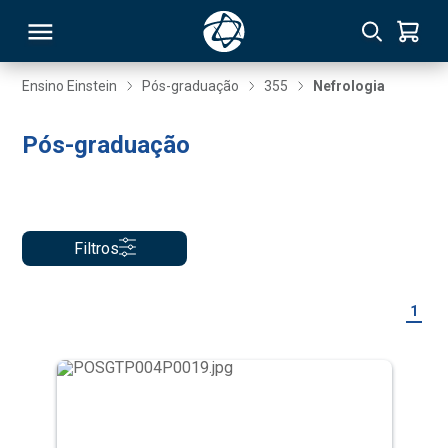
Ensino Einstein
Pós-graduação
355
Nefrologia
RSO
Pós-graduação
TIVAS
S
IN
Filtros
ONAL
1
 MBA
NTRO