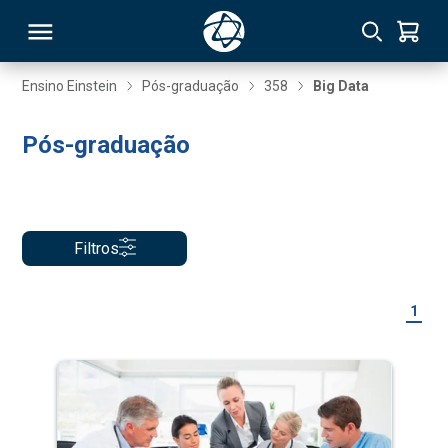
Ensino Einstein
Pós-graduação
358
Big Data
RSO
Pós-graduação
TIVAS
S
IN
Filtros
ONAL
1
 MBA
NTRO