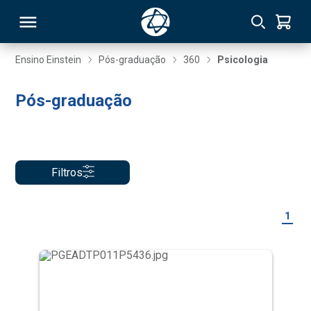
Ensino Einstein
Pós-graduação
360
Psicologia
RSO
Pós-graduação
TIVAS
S
IN
Filtros
ONAL
1
 MBA
NTRO