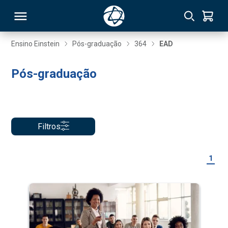
Ensino Einstein
Pós-graduação
364
EAD
RSO
Pós-graduação
TIVAS
S
IN
Filtros
ONAL
1
 MBA
NTRO