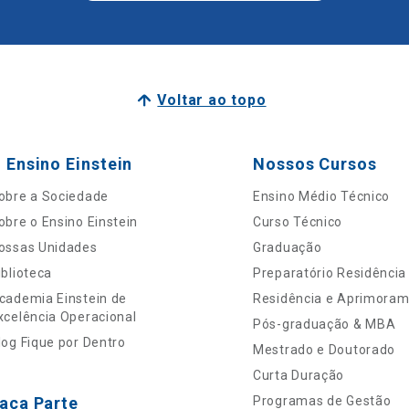
Voltar ao topo
 Ensino Einstein
Nossos Cursos
obre a Sociedade
Ensino Médio Técnico
obre o Ensino Einstein
Curso Técnico
ossas Unidades
Graduação
iblioteca
Preparatório Residência
cademia Einstein de
Residência e Aprimora
xcelência Operacional
Pós-graduação & MBA
log Fique por Dentro
Mestrado e Doutorado
Curta Duração
aça Parte
Programas de Gestão