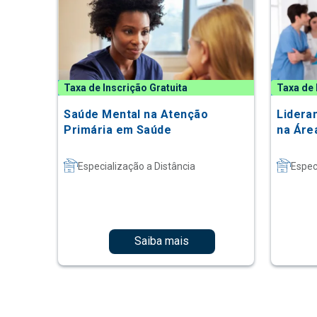
Taxa de Inscrição Gratuita
Taxa de 
Saúde Mental na Atenção
Lidera
Primária em Saúde
na Áre
Especialização a Distância
Espec
Saiba mais