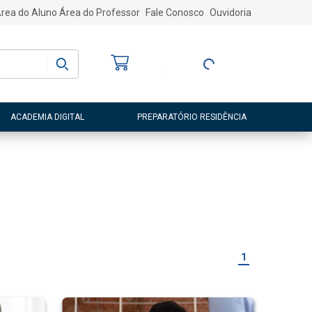
rea do Aluno
Área do Professor
Fale Conosco
Ouvidoria
Bem-vindo
(a)
Entre ou Cadastre-
se
ACADEMIA DIGITAL
PREPARATÓRIO RESIDÊNCIA
1