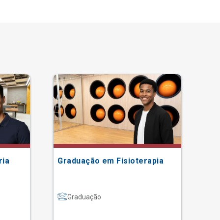
ria
Graduação em Fisioterapia
Gr
Graduação