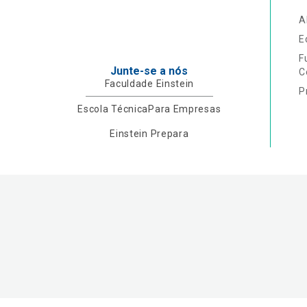
A
E
F
Junte-se a nós
C
Faculdade Einstein
P
Escola Técnica
Para Empresas
Einstein Prepara