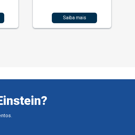
Saiba mais
Einstein?
entos.