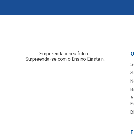
O
Surpreenda o seu futuro.
Surpreenda-se com o Ensino Einstein.
S
S
N
B
A
E
B
F