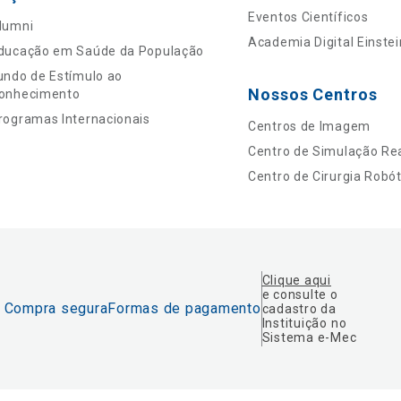
Eventos Científicos
lumni
Academia Digital Einstei
ducação em Saúde da População
undo de Estímulo ao
Nossos Centros
onhecimento
rogramas Internacionais
Centros de Imagem
Centro de Simulação Rea
Centro de Cirurgia Robót
Clique aqui
e consulte o
Compra segura
Formas de pagamento
cadastro da
Instituição no
Sistema e-Mec