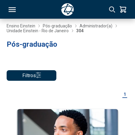
Ensino Einstein
Pós-graduação
Administrador(a)
Unidade Einstein - Rio de Janeiro
304
RSO
Pós-graduação
TIVAS
S
IN
Filtros
ONAL
1
 MBA
NTRO