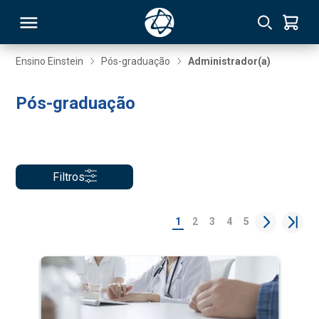
Ensino Einstein
Pós-graduação
Administrador(a)
RSO
Pós-graduação
TIVAS
S
IN
Filtros
ONAL
1
2
3
4
5
 MBA
NTRO