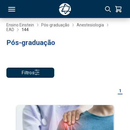
Ensino Einstein
Pós-graduação
Anestesiologia
EAD
144
RSO
Pós-graduação
TIVAS
S
IN
Filtros
ONAL
1
 MBA
NTRO