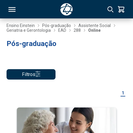
Ensino Einstein
Pós-graduação
Assistente Social
Geriatria e Gerontologia
EAD
288
Online
RSO
Pós-graduação
TIVAS
S
IN
Filtros
ONAL
1
 MBA
NTRO