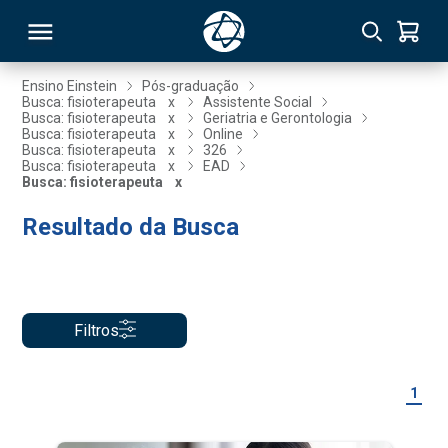
Ensino Einstein
Pós-graduação
Busca: fisioterapeuta
x
Assistente Social
Busca: fisioterapeuta
x
Geriatria e Gerontologia
RSO
Busca: fisioterapeuta
x
Online
Busca: fisioterapeuta
x
326
Busca: fisioterapeuta
x
EAD
Busca: fisioterapeuta
x
TIVAS
Resultado da Busca
S
IN
ONAL
Filtros
 MBA
1
NTRO