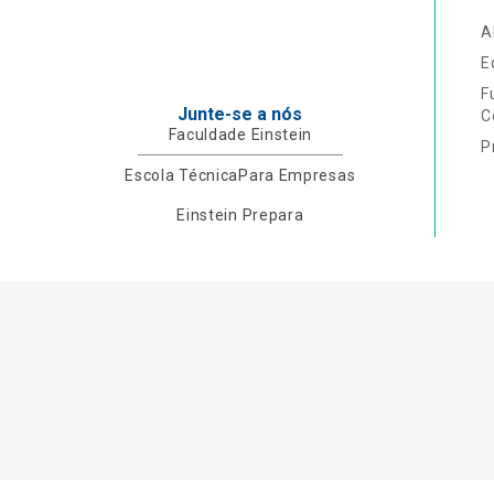
A
E
F
Junte-se a nós
C
Faculdade Einstein
P
Escola Técnica
Para Empresas
Einstein Prepara