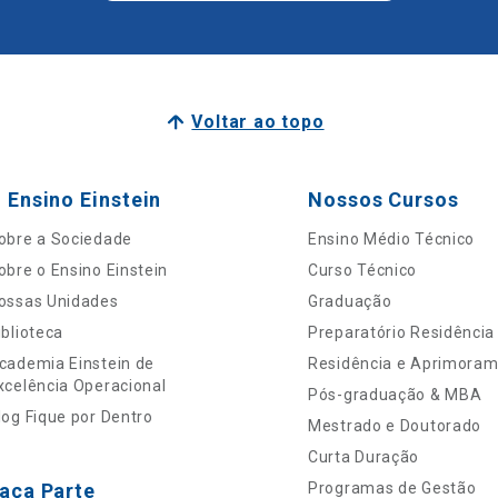
Voltar ao topo
 Ensino Einstein
Nossos Cursos
obre a Sociedade
Ensino Médio Técnico
obre o Ensino Einstein
Curso Técnico
ossas Unidades
Graduação
iblioteca
Preparatório Residência
cademia Einstein de
Residência e Aprimora
xcelência Operacional
Pós-graduação & MBA
log Fique por Dentro
Mestrado e Doutorado
Curta Duração
aça Parte
Programas de Gestão