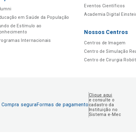
Eventos Científicos
lumni
Academia Digital Einstei
ducação em Saúde da População
undo de Estímulo ao
Nossos Centros
onhecimento
rogramas Internacionais
Centros de Imagem
Centro de Simulação Rea
Centro de Cirurgia Robót
Clique aqui
e consulte o
Compra segura
Formas de pagamento
cadastro da
Instituição no
Sistema e-Mec