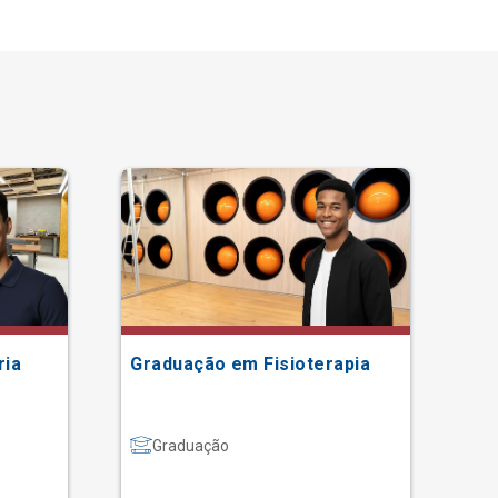
ria
Graduação em Fisioterapia
Gr
Graduação