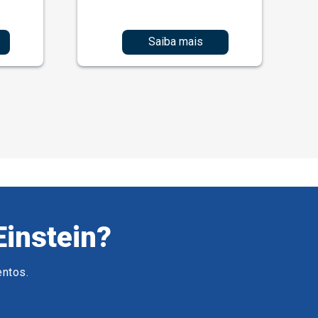
Saiba mais
Einstein?
entos.