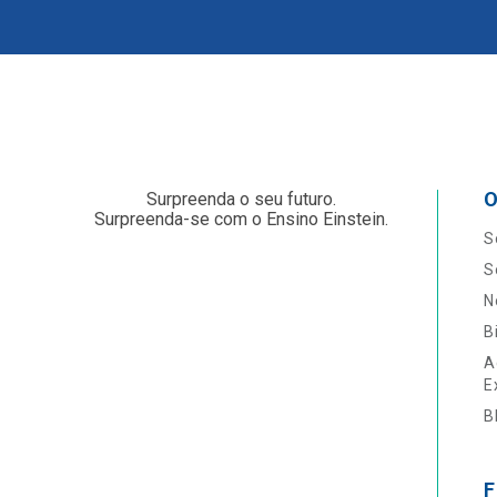
O
Surpreenda o seu futuro.
Surpreenda-se com o Ensino Einstein.
S
S
N
B
A
E
B
F