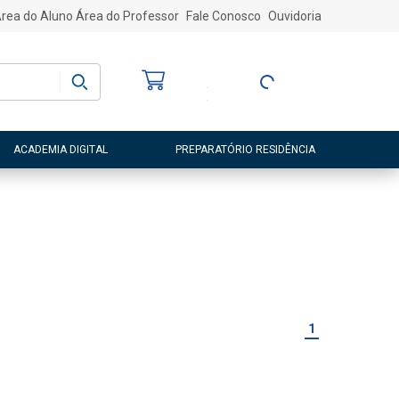
rea do Aluno
Área do Professor
Fale Conosco
Ouvidoria
Bem-vindo
(a)
Entre ou Cadastre-
se
ACADEMIA DIGITAL
PREPARATÓRIO RESIDÊNCIA
1