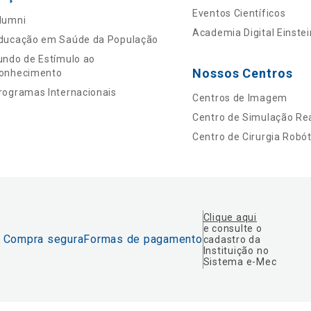
Eventos Científicos
lumni
Academia Digital Einstei
ducação em Saúde da População
undo de Estímulo ao
Nossos Centros
onhecimento
rogramas Internacionais
Centros de Imagem
Centro de Simulação Rea
Centro de Cirurgia Robót
Clique aqui
e consulte o
Compra segura
Formas de pagamento
cadastro da
Instituição no
Sistema e-Mec