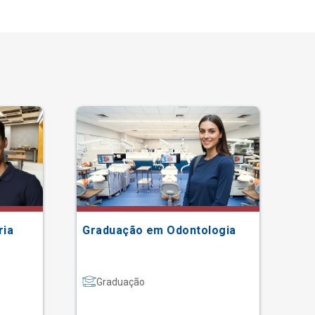
ria
Graduação em Odontologia
Gr
Graduação