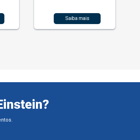
Saiba mais
Einstein?
entos.