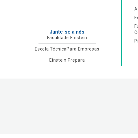
A
E
F
Junte-se a nós
C
Faculdade Einstein
P
Escola Técnica
Para Empresas
Einstein Prepara