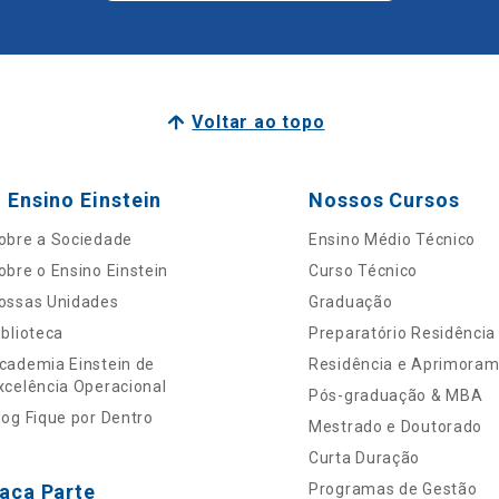
Voltar ao topo
 Ensino Einstein
Nossos Cursos
obre a Sociedade
Ensino Médio Técnico
obre o Ensino Einstein
Curso Técnico
ossas Unidades
Graduação
iblioteca
Preparatório Residência
cademia Einstein de
Residência e Aprimora
xcelência Operacional
Pós-graduação & MBA
log Fique por Dentro
Mestrado e Doutorado
Curta Duração
aça Parte
Programas de Gestão