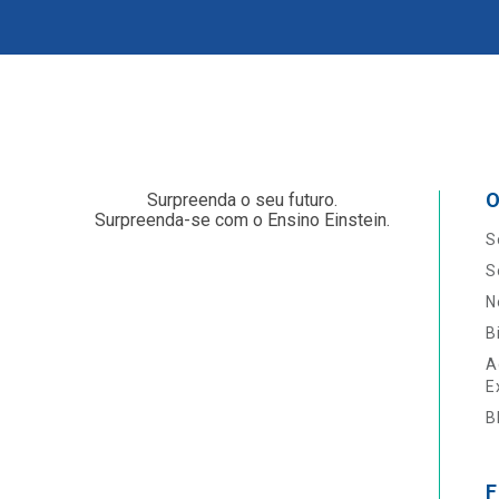
O
Surpreenda o seu futuro.
Surpreenda-se com o Ensino Einstein.
S
S
N
B
A
E
B
F