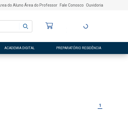
rea do Aluno
Área do Professor
Fale Conosco
Ouvidoria
Bem-vindo
(a)
Entre ou Cadastre-
se
ACADEMIA DIGITAL
PREPARATÓRIO RESIDÊNCIA
1