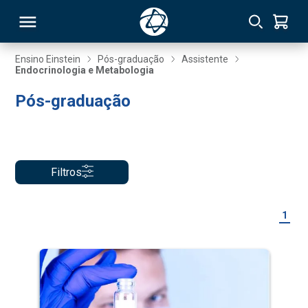
Ensino Einstein
Pós-graduação
Assistente
Endocrinologia e Metabologia
RSO
Pós-graduação
TIVAS
S
IN
Filtros
ONAL
1
 MBA
NTRO