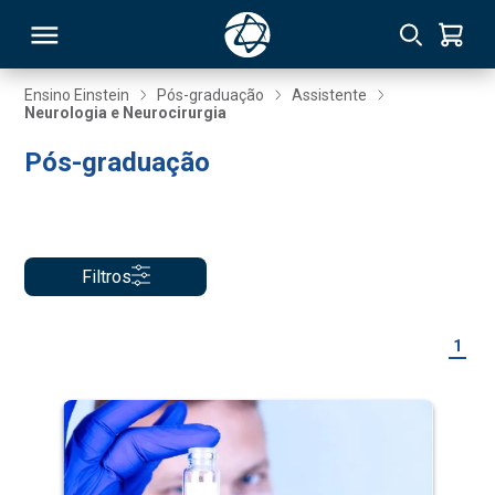
Ensino Einstein
Pós-graduação
Assistente
Neurologia e Neurocirurgia
RSO
Pós-graduação
TIVAS
S
IN
Filtros
ONAL
1
 MBA
NTRO