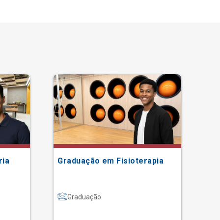
ria
Graduação em Fisioterapia
Gr
Graduação