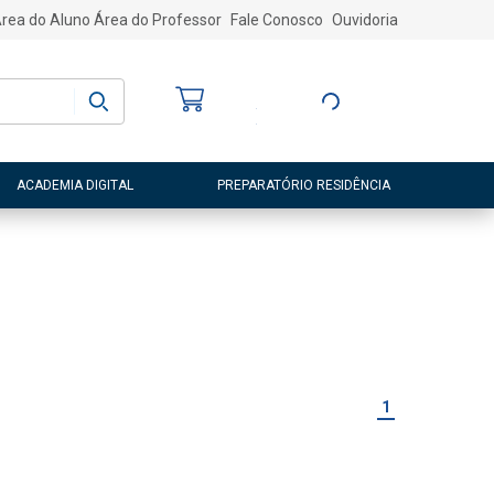
rea do Aluno
Área do Professor
Fale Conosco
Ouvidoria
Bem-vindo
(a)
Entre ou Cadastre-
se
ACADEMIA DIGITAL
PREPARATÓRIO RESIDÊNCIA
1