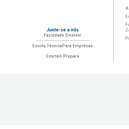
A
E
F
Junte-se a nós
C
Faculdade Einstein
P
Escola Técnica
Para Empresas
Einstein Prepara