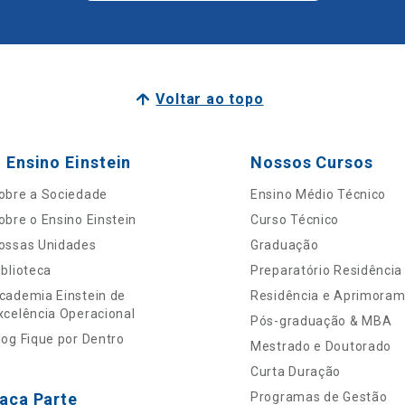
Voltar ao topo
 Ensino Einstein
Nossos Cursos
obre a Sociedade
Ensino Médio Técnico
obre o Ensino Einstein
Curso Técnico
ossas Unidades
Graduação
iblioteca
Preparatório Residência
cademia Einstein de
Residência e Aprimora
xcelência Operacional
Pós-graduação & MBA
log Fique por Dentro
Mestrado e Doutorado
Curta Duração
aça Parte
Programas de Gestão