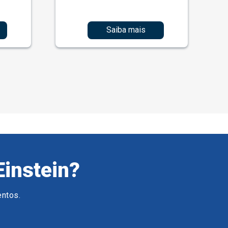
Saiba mais
Einstein?
entos.