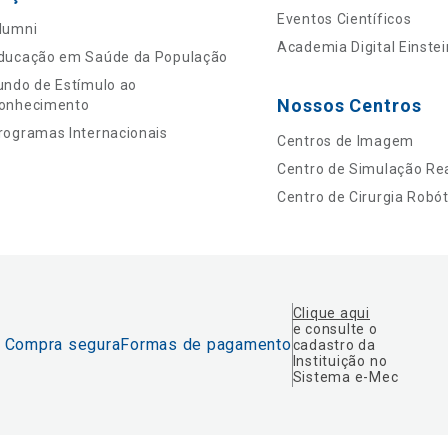
Eventos Científicos
lumni
Academia Digital Einstei
ducação em Saúde da População
undo de Estímulo ao
Nossos Centros
onhecimento
rogramas Internacionais
Centros de Imagem
Centro de Simulação Rea
Centro de Cirurgia Robót
Clique aqui
e consulte o
Compra segura
Formas de pagamento
cadastro da
Instituição no
Sistema e-Mec