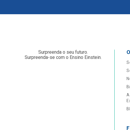
O
Surpreenda o seu futuro.
Surpreenda-se com o Ensino Einstein.
S
S
N
B
A
E
B
F