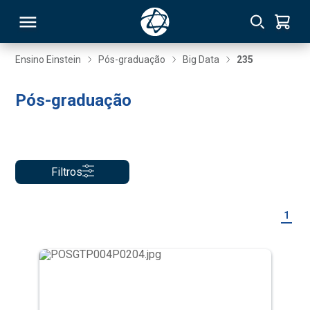
Ensino Einstein
Pós-graduação
Big Data
235
RSO
Pós-graduação
TIVAS
S
IN
Filtros
ONAL
1
 MBA
NTRO