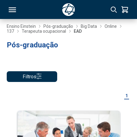
Ensino Einstein
Pós-graduação
Big Data
Online
137
Terapeuta ocupacional
EAD
RSO
Pós-graduação
TIVAS
S
IN
Filtros
ONAL
1
 MBA
NTRO