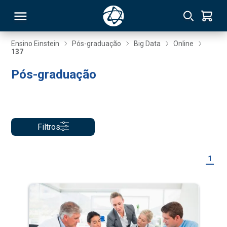
Ensino Einstein
Pós-graduação
Big Data
Online
137
RSO
Pós-graduação
TIVAS
S
IN
Filtros
ONAL
1
 MBA
NTRO