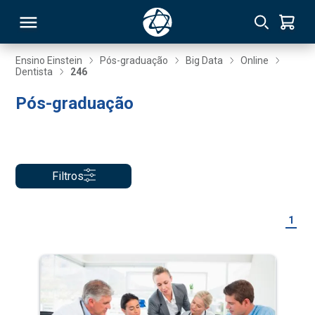
Ensino Einstein
Pós-graduação
Big Data
Online
Dentista
246
RSO
Pós-graduação
TIVAS
S
IN
Filtros
ONAL
1
 MBA
NTRO