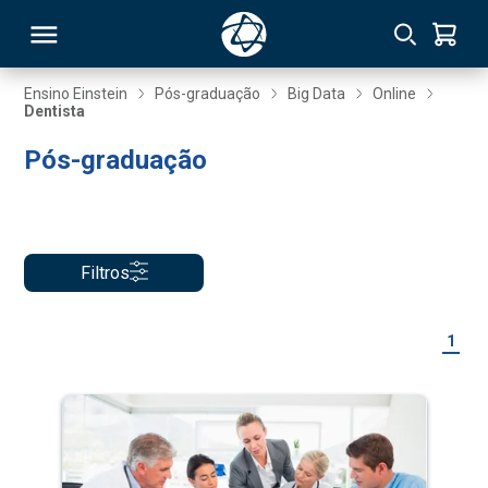
Ensino Einstein
Pós-graduação
Big Data
Online
Dentista
RSO
Pós-graduação
TIVAS
S
IN
Filtros
ONAL
1
 MBA
NTRO