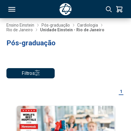
Ensino Einstein
Pós-graduação
Cardiologia
Rio de Janeiro
Unidade Einstein - Rio de Janeiro
RSO
Pós-graduação
TIVAS
S
IN
Filtros
ONAL
1
 MBA
NTRO