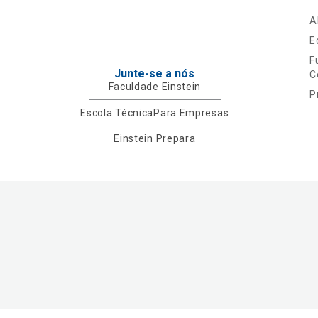
A
E
F
Junte-se a nós
C
Faculdade Einstein
P
Escola Técnica
Para Empresas
Einstein Prepara