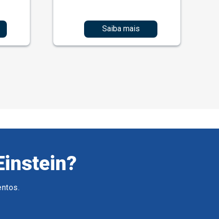
Saiba mais
Einstein?
entos.