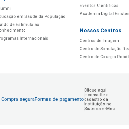
Eventos Científicos
lumni
Academia Digital Einstei
ducação em Saúde da População
undo de Estímulo ao
Nossos Centros
onhecimento
rogramas Internacionais
Centros de Imagem
Centro de Simulação Rea
Centro de Cirurgia Robót
Clique aqui
e consulte o
Compra segura
Formas de pagamento
cadastro da
Instituição no
Sistema e-Mec