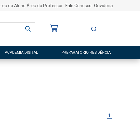
rea do Aluno
Área do Professor
Fale Conosco
Ouvidoria
Bem-vindo
(a)
Entre ou Cadastre-
se
ACADEMIA DIGITAL
PREPARATÓRIO RESIDÊNCIA
1