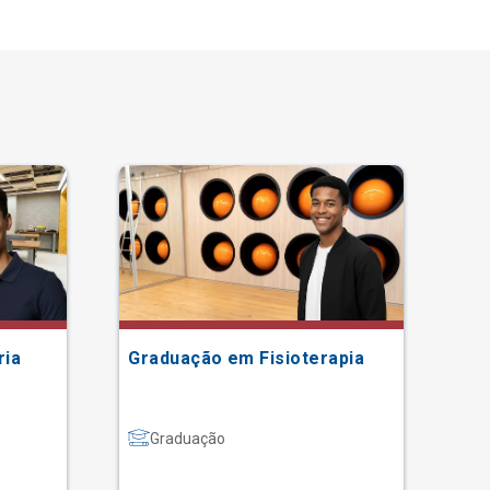
ria
Graduação em Fisioterapia
Gr
Graduação