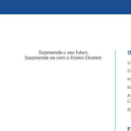
O
Surpreenda o seu futuro.
Surpreenda-se com o Ensino Einstein.
S
S
N
B
A
E
B
F