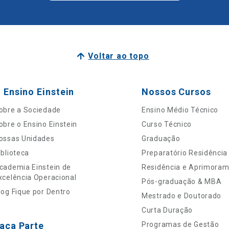
Voltar ao topo
 Ensino Einstein
Nossos Cursos
obre a Sociedade
Ensino Médio Técnico
obre o Ensino Einstein
Curso Técnico
ossas Unidades
Graduação
iblioteca
Preparatório Residência
cademia Einstein de
Residência e Aprimora
xcelência Operacional
Pós-graduação & MBA
log Fique por Dentro
Mestrado e Doutorado
Curta Duração
aça Parte
Programas de Gestão