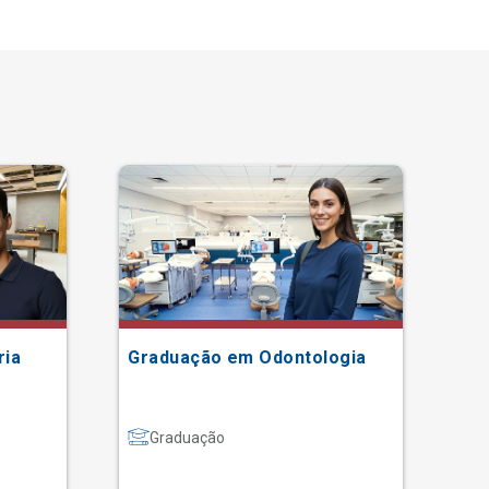
ria
Graduação em Odontologia
Gr
Graduação