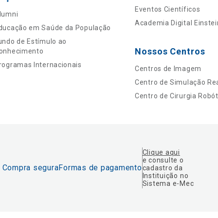
Eventos Científicos
lumni
Academia Digital Einstei
ducação em Saúde da População
undo de Estímulo ao
Nossos Centros
onhecimento
rogramas Internacionais
Centros de Imagem
Centro de Simulação Rea
Centro de Cirurgia Robót
Clique aqui
e consulte o
Compra segura
Formas de pagamento
cadastro da
Instituição no
Sistema e-Mec