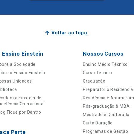
Voltar ao topo
 Ensino Einstein
Nossos Cursos
obre a Sociedade
Ensino Médio Técnico
obre o Ensino Einstein
Curso Técnico
ossas Unidades
Graduação
iblioteca
Preparatório Residência
cademia Einstein de
Residência e Aprimora
xcelência Operacional
Pós-graduação & MBA
log Fique por Dentro
Mestrado e Doutorado
Curta Duração
aça Parte
Programas de Gestão