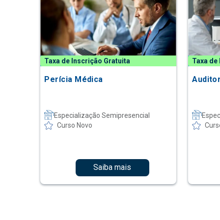
Taxa de Inscrição Gratuita
Taxa de 
Perícia Médica
Audito
Especialização Semipresencial
Espec
Curso Novo
Curs
Saiba mais