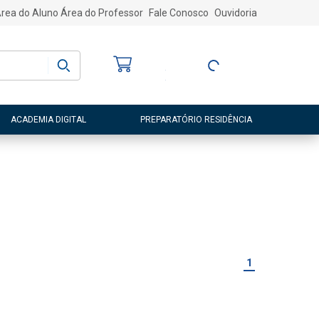
rea do Aluno
Área do Professor
Fale Conosco
Ouvidoria
Bem-vindo
(a)
Entre ou Cadastre-
se
ACADEMIA DIGITAL
PREPARATÓRIO RESIDÊNCIA
1