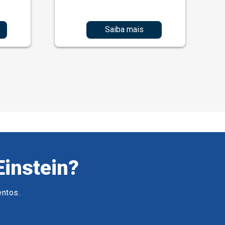
Saiba mais
Einstein?
entos.