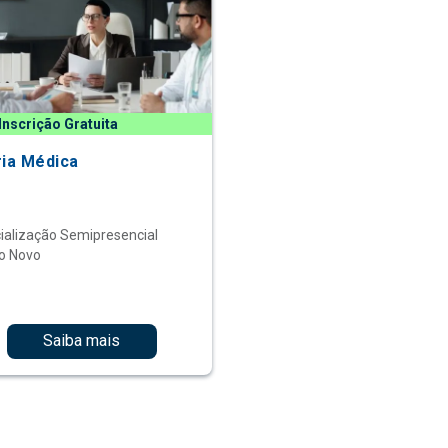
Inscrição Gratuita
ria Médica
ialização Semipresencial
o Novo
Saiba mais