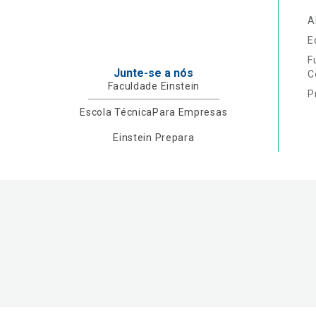
A
E
F
Junte-se a nós
C
Faculdade Einstein
P
Escola Técnica
Para Empresas
Einstein Prepara