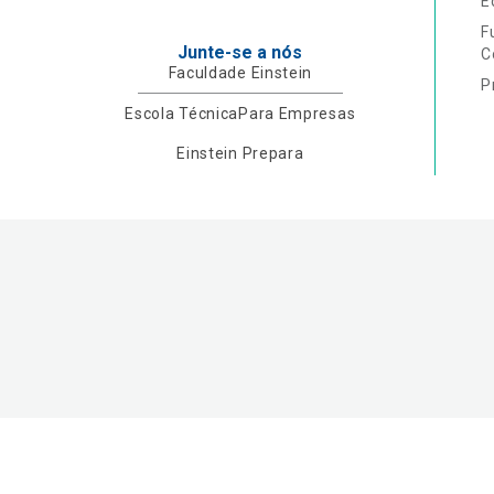
E
F
Junte-se a nós
C
Faculdade Einstein
P
Escola Técnica
Para Empresas
Einstein Prepara