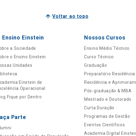
Voltar ao topo
 Ensino Einstein
Nossos Cursos
obre a Sociedade
Ensino Médio Técnico
obre o Ensino Einstein
Curso Técnico
ossas Unidades
Graduação
iblioteca
Preparatório Residência
cademia Einstein de
Residência e Aprimora
xcelência Operacional
Pós-graduação & MBA
log Fique por Dentro
Mestrado e Doutorado
Curta Duração
aça Parte
Programas de Gestão
Eventos Científicos
lumni
Academia Digital Einstei