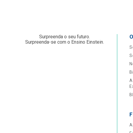
O
Surpreenda o seu futuro.
Surpreenda-se com o Ensino Einstein.
S
S
N
B
A
E
B
F
A