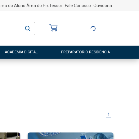
rea do Aluno
Área do Professor
Fale Conosco
Ouvidoria
Bem-vindo
(a)
Entre ou Cadastre-
se
ACADEMIA DIGITAL
PREPARATÓRIO RESIDÊNCIA
1