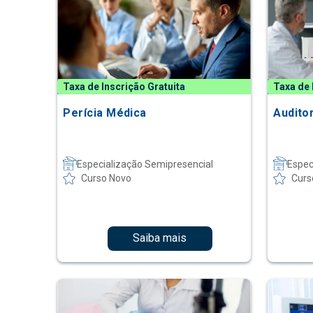
Taxa de Inscrição Gratuita
Taxa de 
Perícia Médica
Audito
Especialização Semipresencial
Espec
Curso Novo
Curs
Saiba mais