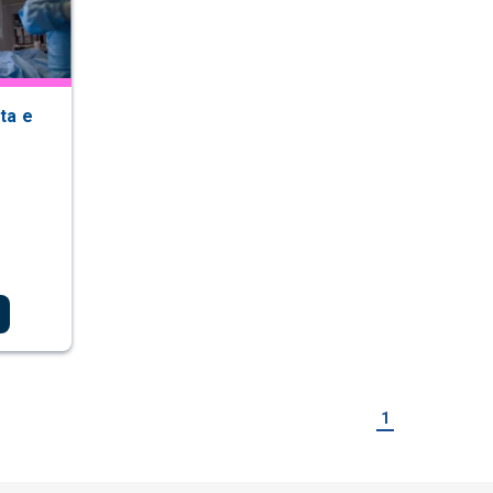
ta e
1