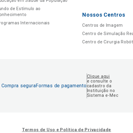
ducação em Saúde da População
undo de Estímulo ao
Nossos Centros
onhecimento
rogramas Internacionais
Centros de Imagem
Centro de Simulação Rea
Centro de Cirurgia Robót
Clique aqui
e consulte o
Compra segura
Formas de pagamento
cadastro da
Instituição no
Sistema e-Mec
Termos de Uso e Política de Privacidade