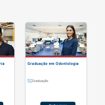
ria
Graduação em Odontologia
Gr
Graduação