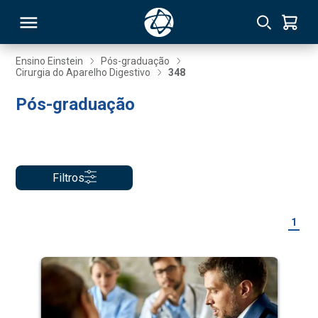
Ensino Einstein
Pós-graduação
Cirurgia do Aparelho Digestivo
348
RSO
Pós-graduação
TIVAS
S
IN
Filtros
ONAL
1
 MBA
NTRO