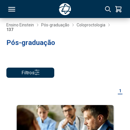
Ensino Einstein
Pós-graduação
Coloproctologia
137
RSO
Pós-graduação
TIVAS
S
IN
Filtros
ONAL
1
 MBA
NTRO