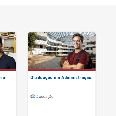
ria
Graduação em Administração
Gr
Graduação