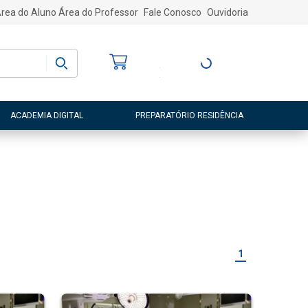
rea do Aluno
Área do Professor
Fale Conosco
Ouvidoria
Bem-vindo
(a)
Entre ou Cadastre-
se
ACADEMIA DIGITAL
PREPARATÓRIO RESIDÊNCIA
1