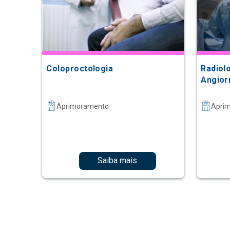
Coloproctologia
Radiolo
Angior
Aprimoramento
Apri
Saiba mais