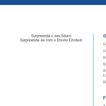
O
Surpreenda o seu futuro.
Surpreenda-se com o Ensino Einstein.
S
S
N
B
A
E
B
F