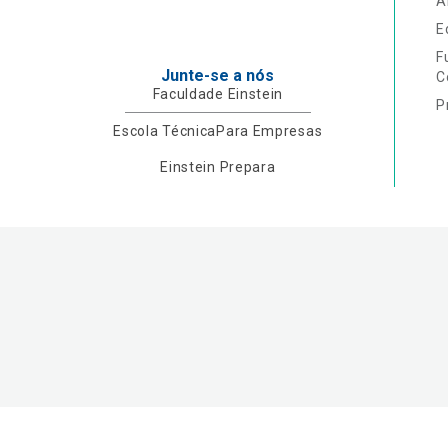
A
E
F
Junte-se a nós
C
Faculdade Einstein
P
Escola Técnica
Para Empresas
Einstein Prepara