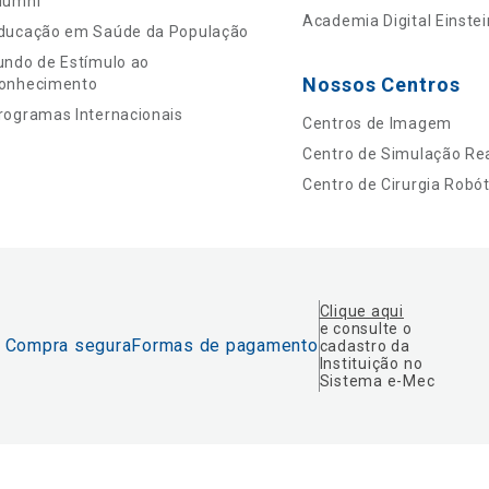
lumni
Academia Digital Einstei
ducação em Saúde da População
undo de Estímulo ao
Nossos Centros
onhecimento
rogramas Internacionais
Centros de Imagem
Centro de Simulação Rea
Centro de Cirurgia Robót
Clique aqui
e consulte o
Compra segura
Formas de pagamento
cadastro da
Instituição no
Sistema e-Mec