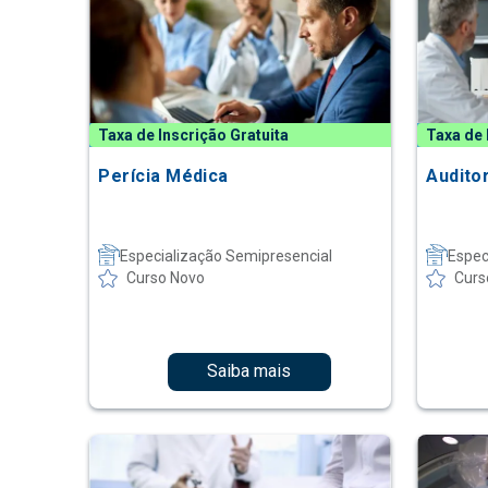
Taxa de Inscrição Gratuita
Taxa de 
Perícia Médica
Audito
Especialização Semipresencial
Espec
Curso Novo
Curs
Saiba mais