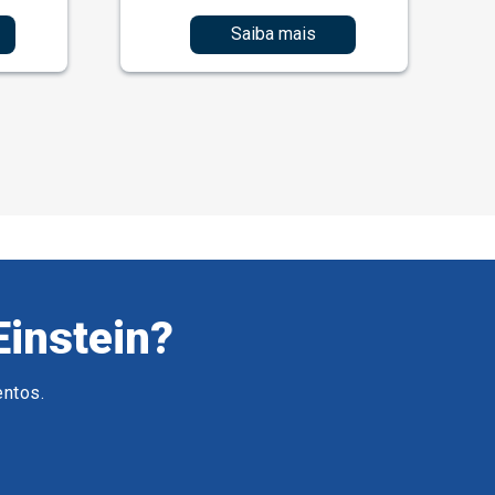
Saiba mais
Einstein?
entos.