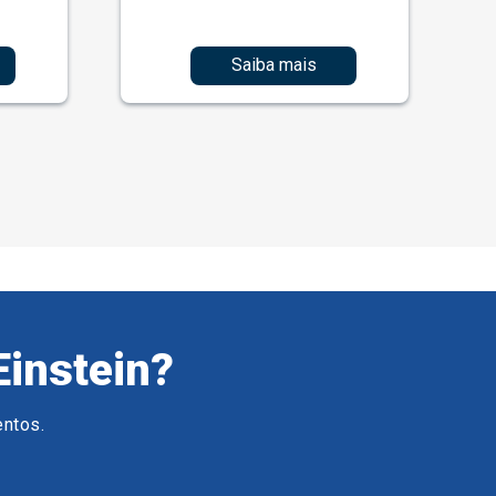
Saiba mais
Einstein?
entos.