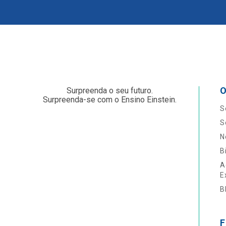
O
Surpreenda o seu futuro.
Surpreenda-se com o Ensino Einstein.
S
S
N
B
A
E
B
F