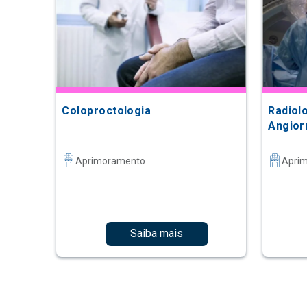
Coloproctologia
Radiolo
Angior
Aprimoramento
Apri
Saiba mais