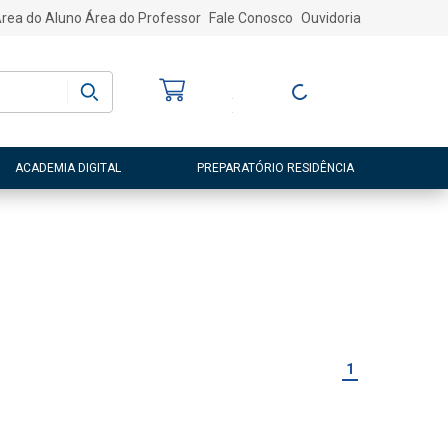
rea do Aluno
Área do Professor
Fale Conosco
Ouvidoria
Bem-vindo
(a)
Entre ou Cadastre-
se
ACADEMIA DIGITAL
PREPARATÓRIO RESIDÊNCIA
1