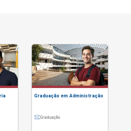
ria
Graduação em Administração
Gr
Graduação