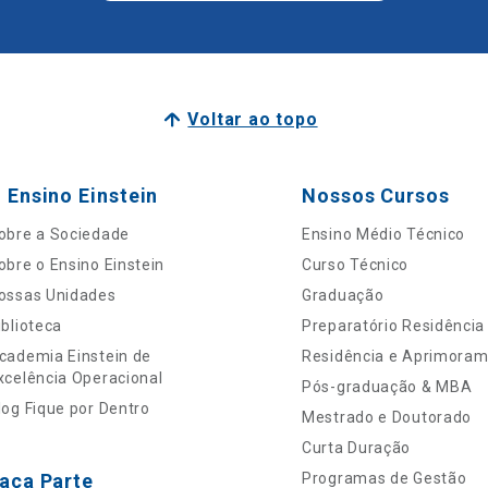
Voltar ao topo
 Ensino Einstein
Nossos Cursos
obre a Sociedade
Ensino Médio Técnico
obre o Ensino Einstein
Curso Técnico
ossas Unidades
Graduação
iblioteca
Preparatório Residência
cademia Einstein de
Residência e Aprimora
xcelência Operacional
Pós-graduação & MBA
log Fique por Dentro
Mestrado e Doutorado
Curta Duração
aça Parte
Programas de Gestão