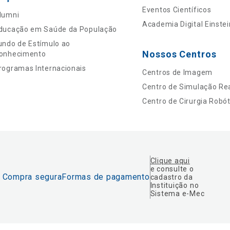
Eventos Científicos
lumni
Academia Digital Einstei
ducação em Saúde da População
undo de Estímulo ao
Nossos Centros
onhecimento
rogramas Internacionais
Centros de Imagem
Centro de Simulação Rea
Centro de Cirurgia Robót
Clique aqui
e consulte o
Compra segura
Formas de pagamento
cadastro da
Instituição no
Sistema e-Mec