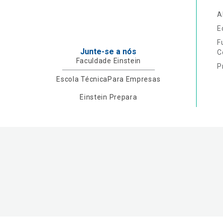
A
E
F
Junte-se a nós
C
Faculdade Einstein
P
Escola Técnica
Para Empresas
Einstein Prepara