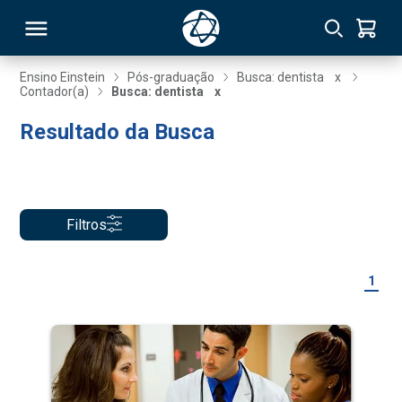
Ensino Einstein
Pós-graduação
Busca: dentista
x
Contador(a)
Busca: dentista
x
RSO
Resultado da Busca
TIVAS
S
IN
Filtros
ONAL
1
 MBA
NTRO