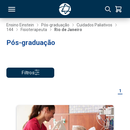
Ensino Einstein
Pós-graduação
Cuidados Paliativos
144
Fisioterapeuta
Rio de Janeiro
RSO
Pós-graduação
TIVAS
S
IN
Filtros
ONAL
1
 MBA
NTRO