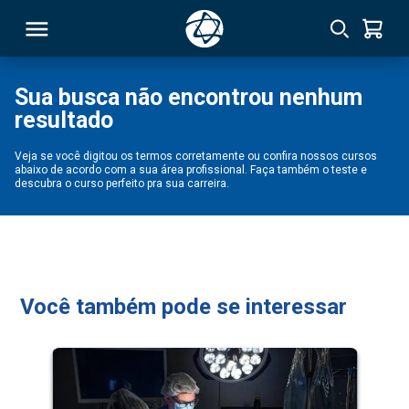
Sua busca não encontrou nenhum
resultado
RSO
Veja se você digitou os termos corretamente ou confira nossos cursos
abaixo de acordo com a sua área profissional. Faça também o teste e
TIVAS
descubra o curso perfeito pra sua carreira.
S
IN
ONAL
Você também pode se interessar
 MBA
NTRO