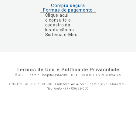
Compra segura
Formas de pagamento
Clique aqui
e consulte o
cadastro da
Instituição no
Sistema e-Mec
Termos de Uso e Política de Privacidade
©2025 Einstein Hospital Israelita -
TODOS OS DIREITOS RESERVADOS
CNPJ: 60.765.823/0001-30 - Endereço: Av. Albert Einstein, 627 - Morumbi -
São Paulo - SP - 05652-000
Ol