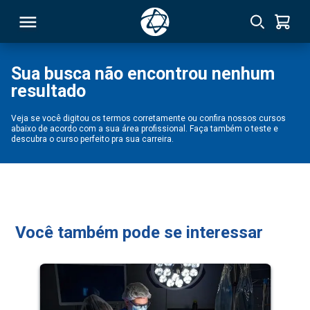
Sua busca não encontrou nenhum
resultado
RSO
Veja se você digitou os termos corretamente ou confira nossos cursos
abaixo de acordo com a sua área profissional. Faça também o teste e
TIVAS
descubra o curso perfeito pra sua carreira.
S
IN
ONAL
Você também pode se interessar
 MBA
NTRO