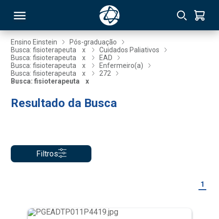
Ensino Einstein
Pós-graduação
Busca: fisioterapeuta
x
Cuidados Paliativos
Busca: fisioterapeuta
x
EAD
RSO
Busca: fisioterapeuta
x
Enfermeiro(a)
Busca: fisioterapeuta
x
272
Busca: fisioterapeuta
x
TIVAS
Resultado da Busca
S
IN
ONAL
Filtros
 MBA
1
NTRO