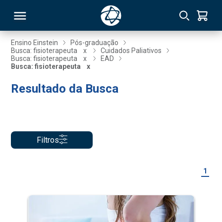
Ensino Einstein
Pós-graduação
Busca: fisioterapeuta
x
Cuidados Paliativos
Busca: fisioterapeuta
x
EAD
RSO
Busca: fisioterapeuta
x
Resultado da Busca
TIVAS
S
IN
ONAL
Filtros
1
 MBA
NTRO