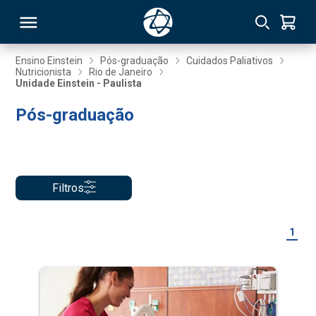
Ensino Einstein
Pós-graduação
Cuidados Paliativos
Nutricionista
Rio de Janeiro
Unidade Einstein - Paulista
RSO
Pós-graduação
TIVAS
S
IN
Filtros
ONAL
1
 MBA
NTRO