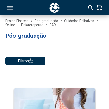
Ensino Einstein
Pós-graduação
Cuidados Paliativos
Online
Fisioterapeuta
EAD
RSO
Pós-graduação
TIVAS
S
IN
Filtros
ONAL
1
 MBA
NTRO