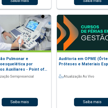
Saiba mais
Saiba mais
ção Pulmonar e
Auditoria em OPME (Órte
oesquelética por
Próteses e Materiais Esp
s Auxiliares - Point of
ização Semipresencial
Atualização Ao Vivo
Saiba mais
Saiba mais