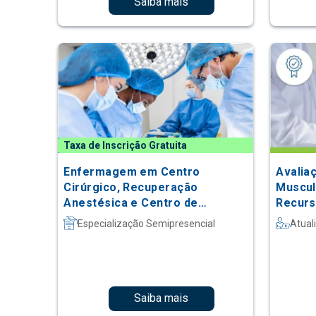
Saiba mais
Taxa de Inscrição Gratuita
Enfermagem em Centro
Avalia
Cirúrgico, Recuperação
Muscul
Anestésica e Centro de
Recurso
Material e Esterilização
Care
Especialização Semipresencial
Atual
Saiba mais