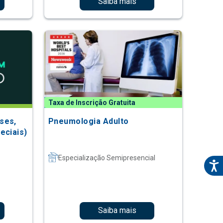
Saiba mais
Taxa de Inscrição Gratuita
ses,
Pneumologia Adulto
eciais)
Especialização Semipresencial
Saiba mais