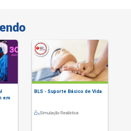
vendo
l
BLS - Suporte Básico de Vida
Gr
m em
a e
Simulação Realística