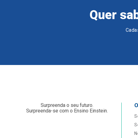
Quer sab
Cadas
O
Surpreenda o seu futuro.
Surpreenda-se com o Ensino Einstein.
S
S
N