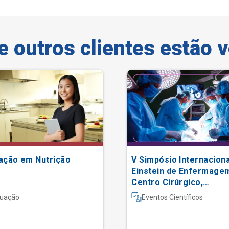
e outros clientes estão 
ação em Nutrição
V Simpósio Internaciona
Einstein de Enfermage
Centro Cirúrgico,
Recuperação Anestésic
uação
Eventos Científicos
Centro de Material e
Esterilização