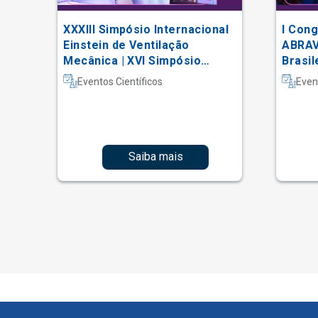
XXXIII Simpósio Internacional
I Cong
 do
Einstein de Ventilação
ABRAV
Mecânica | XVI Simpósio
Brasil
Internacional Einstein de
Vascu
Eventos Científicos
Even
Fisioterapia em Terapia
Intensiva
Saiba mais