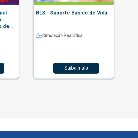
nal
BLS - Suporte Básico de Vida
II
e
En
o de
He
al
(S
Simulação Realística
Saiba mais