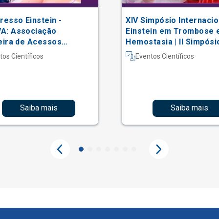
resso Einstein -
XIV Simpósio Internacio
A: Associação
Einstein em Trombose 
eira de Acessos
Hemostasia | II Simpósi
lares
Hematologia Laboratori
tos Científicos
Eventos Científicos
Saiba mais
Saiba mais