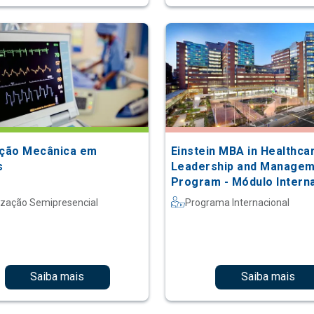
ação Mecânica em
Einstein MBA in Healthca
s
Leadership and Manage
Program - Módulo Intern
na Johns Hopkins
ização Semipresencial
Programa Internacional
Saiba mais
Saiba mais