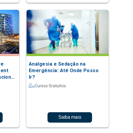
re
Analgesia e Sedação na
ment
Emergência: Até Onde Posso
acional
Ir?
Cursos Gratuitos
Saiba mais