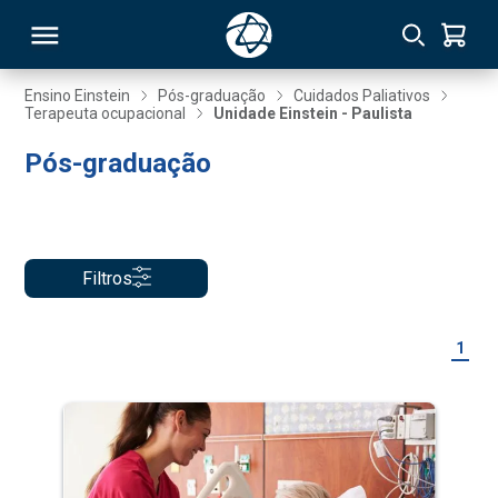
Ensino Einstein
Pós-graduação
Cuidados Paliativos
Terapeuta ocupacional
Unidade Einstein - Paulista
RSO
Pós-graduação
TIVAS
S
IN
Filtros
ONAL
1
 MBA
NTRO