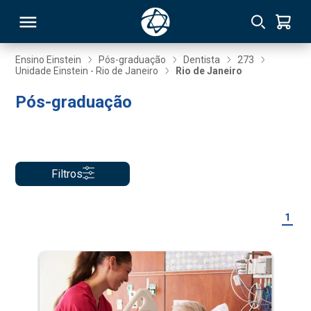
Ensino Einstein
Pós-graduação
Dentista
273
Unidade Einstein - Rio de Janeiro
Rio de Janeiro
RSO
Pós-graduação
TIVAS
S
IN
Filtros
ONAL
1
 MBA
NTRO