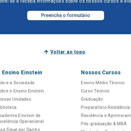
tre-se e receba informações sobre os nossos cursos e ev
Preencha o formulário
Voltar ao topo
 Ensino Einstein
Nossos Cursos
obre a Sociedade
Ensino Médio Técnico
obre o Ensino Einstein
Curso Técnico
ossas Unidades
Graduação
iblioteca
Preparatório Residência
cademia Einstein de
Residência e Aprimora
xcelência Operacional
Pós-graduação & MBA
log Fique por Dentro