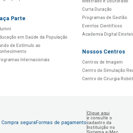
Mestrado e Doutorado
Curta Duração
aça Parte
Programas de Gestão
Eventos Científicos
lumni
Academia Digital Einstei
ducação em Saúde da População
undo de Estímulo ao
Nossos Centros
onhecimento
rogramas Internacionais
Centros de Imagem
Centro de Simulação Rea
Centro de Cirurgia Robót
Clique aqui
e consulte o
Compra segura
Formas de pagamento
cadastro da
Instituição no
Sistema e-Mec