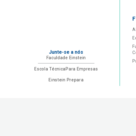
F
A
E
F
Junte-se a nós
C
Faculdade Einstein
P
Escola Técnica
Para Empresas
Einstein Prepara