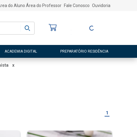
rea do Aluno
Área do Professor
Fale Conosco
Ouvidoria
Bem-vindo
(a)
Entre ou Cadastre-
se
ACADEMIA DIGITAL
PREPARATÓRIO RESIDÊNCIA
nista
x
1