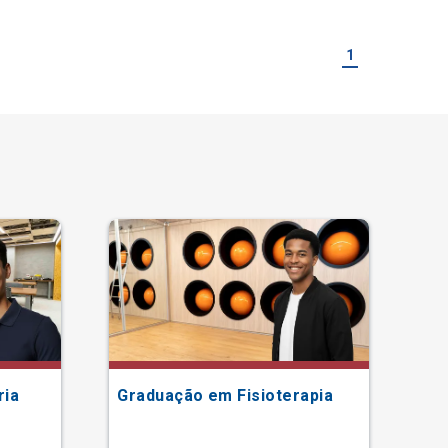
1
ria
Graduação em Fisioterapia
Gr