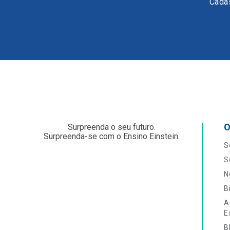
Cadas
O
Surpreenda o seu futuro.
Surpreenda-se com o Ensino Einstein.
S
S
N
B
A
E
B