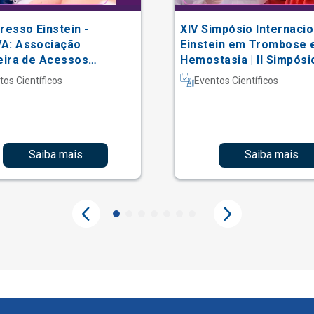
resso Einstein -
XIV Simpósio Internacio
A: Associação
Einstein em Trombose 
eira de Acessos
Hemostasia | II Simpósi
lares
Hematologia Laboratori
tos Científicos
Eventos Científicos
Saiba mais
Saiba mais