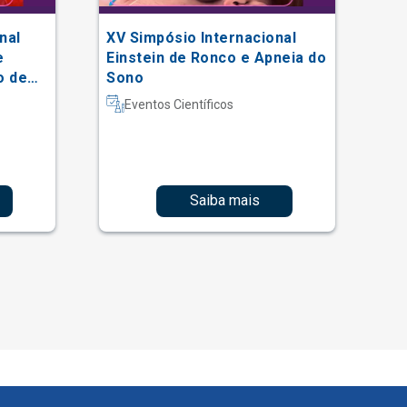
nal
XV Simpósio Internacional
BL
e
Einstein de Ronco e Apneia do
o de
Sono
al
Eventos Científicos
Saiba mais