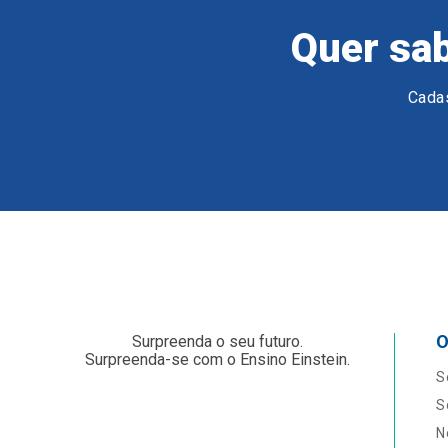
Quer sab
Cadas
O
Surpreenda o seu futuro.
Surpreenda-se com o Ensino Einstein.
S
S
N