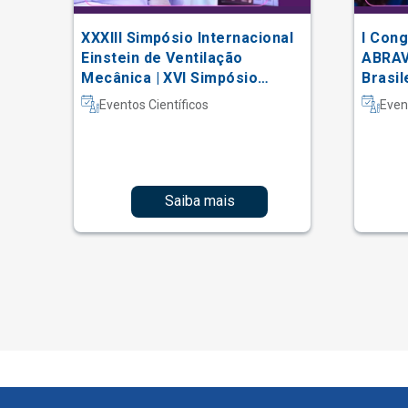
XXXIII Simpósio Internacional
I Cong
m
Einstein de Ventilação
ABRAV
Mecânica | XVI Simpósio
Brasil
Internacional Einstein de
Vascu
Eventos Científicos
Even
Fisioterapia em Terapia
Intensiva
Saiba mais