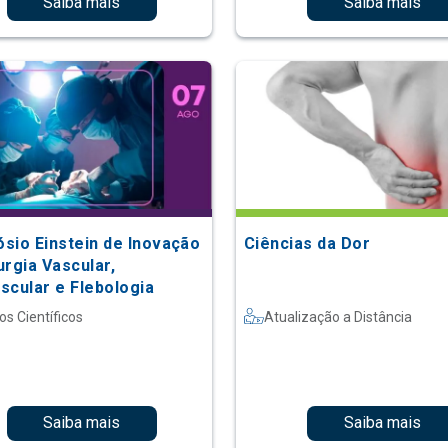
Saiba mais
Saiba mais
ósio Einstein de Inovação
Ciências da Dor
urgia Vascular,
scular e Flebologia
os Científicos
Atualização a Distância
Saiba mais
Saiba mais