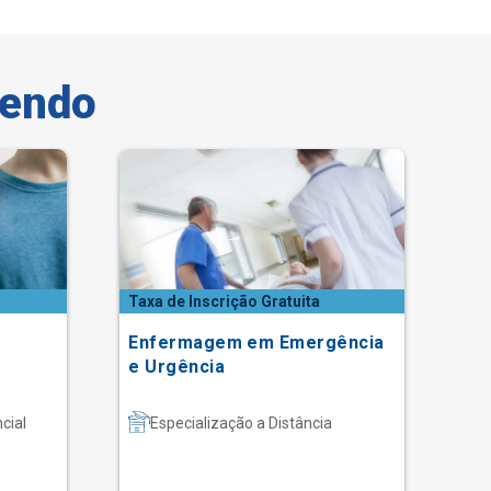
vendo
Taxa de Inscrição Gratuita
Enfermagem em Emergência
Co
e Urgência
Es
cial
Especialização a Distância