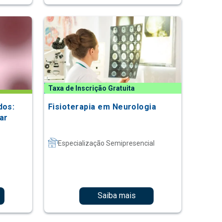
Taxa de Inscrição Gratuita
dos:
Fisioterapia em Neurologia
ar
Especialização Semipresencial
Saiba mais