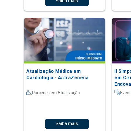
Saiba mais
Atualização Médica em
II Simp
Cardiologia - AstraZeneca
em Cir
Endova
Parcerias em Atualização
Event
Saiba mais